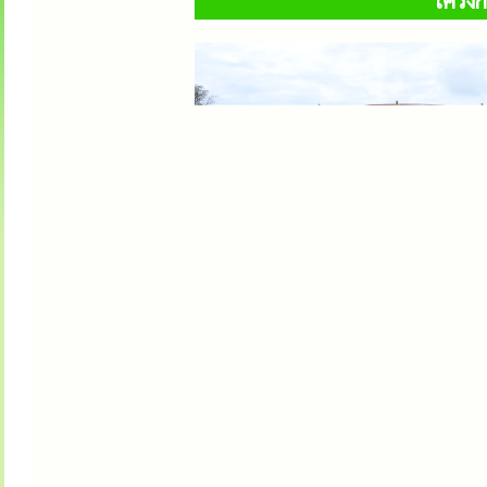
โครงก