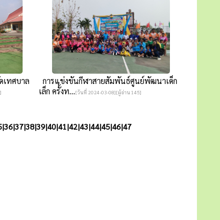
กัดเทศบาล
การแข่งขันกีฬาสายสัมพันธ์ศูนย์พัฒนาเด็ก
เล็ก ครั้งท...
]
[วันที่ 2024-03-08][ผู้อ่าน 145]
5
|
36
|
37
|
38
|
39
|
40
|
41
|
42
|
43
|
44
|
45
|
46
|
47