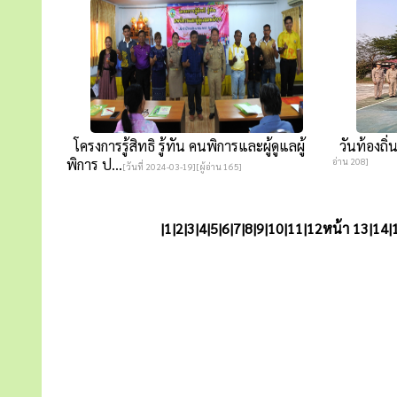
โครงการรู้สิทธิ รู้ทัน คนพิการและผู้ดูแลผู้
วันท้องถิ
พิการ ป...
อ่าน 208]
[วันที่ 2024-03-19][ผู้อ่าน 165]
|
1
|
2
|
3
|
4
|
5
|
6
|
7
|
8
|
9
|
10
|
11
|
12
หน้า 13|
14
|