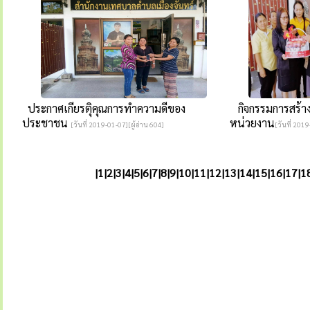
ประกาศเกียรติุคุณการทำความดีของ
กิจกรรมการสร้า
ประชาชน
หน่วยงาน
[วันที่ 2019-01-07][ผู้อ่าน 604]
[วันที่ 2019
|
1
|
2
|
3
|
4
|
5
|
6
|
7
|
8
|
9
|
10
|
11
|
12
|
13
|
14
|
15
|
16
|
17
|
1